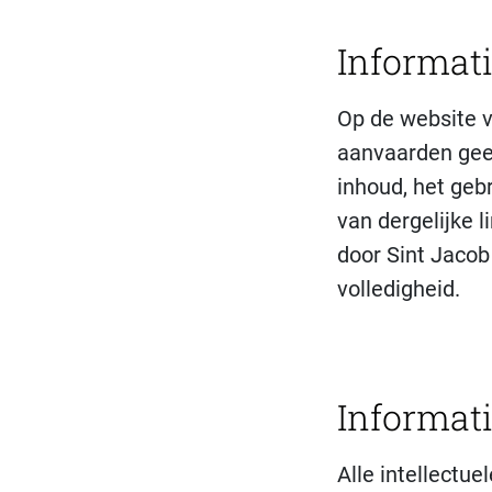
Informat
Op de website v
aanvaarden geen
inhoud, het geb
van dergelijke l
door Sint Jacob 
volledigheid.
Informat
Alle intellectu