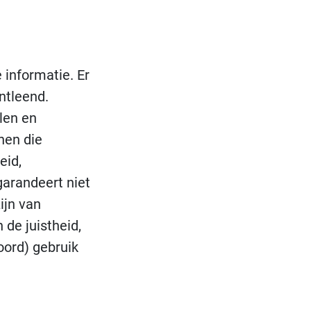
 informatie. Er
ntleend.
len en
nen die
eid,
garandeert niet
ijn van
 de juistheid,
oord) gebruik