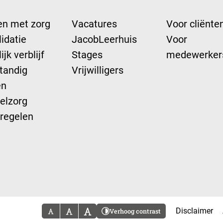
n met zorg
Vacatures
Voor cliënte
idatie
JacobLeerhuis
Voor
ijk verblijf
Stages
medewerker
tandig
Vrijwilligers
en
elzorg
 regelen
Disclaimer
Verhoog contrast