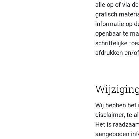
alle op of via 
grafisch materia
informatie op d
openbaar te mak
schriftelijke t
afdrukken en/of
Wijzigin
Wij hebben het 
disclaimer, te a
Het is raadzaam
aangeboden info