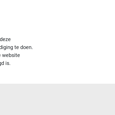
 deze
diging te doen.
e website
d is.