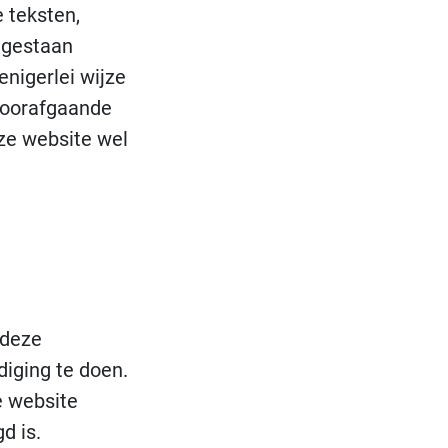
 teksten,
oegestaan
enigerlei wijze
voorafgaande
ze website wel
 deze
diging te doen.
e website
d is.