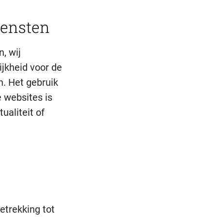
iensten
, wij
jkheid voor de
n. Het gebruik
e websites is
ualiteit of
etrekking tot