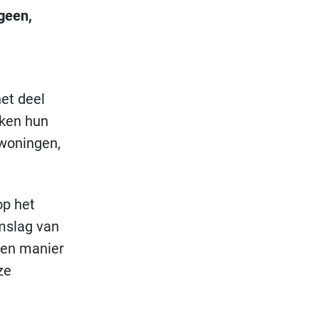
geen,
het deel
ken hun
gwoningen,
op het
mslag van
gen manier
ze