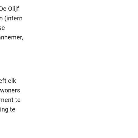
e Olijf
 (intern
se
annemer,
ft elk
bewoners
ement te
ing te
d worden op