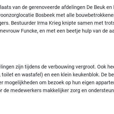
laats van de gerenoveerde afdelingen De Beuk en D
woonzorglocatie Bosbeek met alle bouwbetrokkenen
ers. Bestuurder Irma Krieg knipte samen met trot
 mevrouw Funcke, en met een beetje hulp van de a
lingen zijn tijdens de verbouwing vergroot. Ook hee
 toilet en wastafel) en een klein keukenblok. De 
eer mogelijkheden om bezoek op hun eigen appart
r de medewerkers makkelijker zorg en ondersteun
ende aanpassingen kan er vanaf nu beter ingespeel