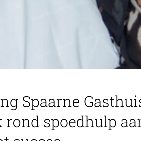
g Spaarne Gasthui
k rond spoedhulp aa