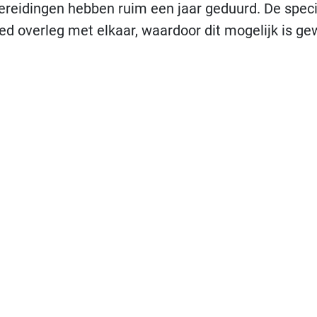
rbereidingen hebben ruim een jaar geduurd. De speci
ed overleg met elkaar, waardoor dit mogelijk is ge
elijkbaar met de AOA (acute opname afdeling) in 
 in de complexe zorg voor ouderen. Het grote voor
deze specifieke groep patiënten. Daarnaast kan he
, bijvoorbeeld revalidatie, thuiszorg, of doorverwi
estart vanuit de JacobKliniek. De JacobKliniek i
chtbij de locatie Haarlem Zuid van het Spaarne Gas