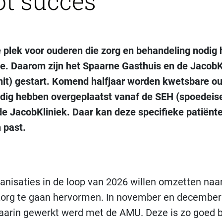
ot succes
te plek voor ouderen
die zorg en behandeling nodig
ie. Daarom zijn het Spaarne Gasthuis en de
JacobK
it) gestart. Komend halfjaar worden
kwetsbare ou
odig hebben
overgeplaatst vanaf de SEH (spoedeis
e JacobKliniek.
Daar kan deze specifieke patiënt
n
past
.
anisaties in de loop van 2026 willen omzetten naa
org te gaan hervormen. In november en december 
aarin gewerkt werd met de AMU. Deze is zo goed 