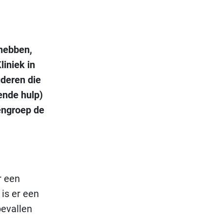
 hebben
,
liniek
in
deren die
ende hulp)
engroep de
r een
is er een
bevallen