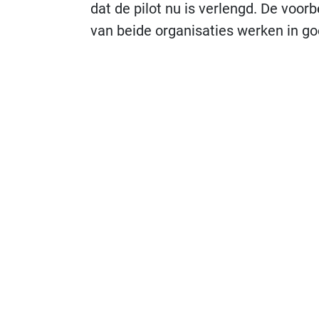
dat de pilot nu is verlengd. De voo
van beide organisaties werken in go
Gespecialiseerde zorg in de AMU
De AMU van de JacobKliniek is verg
Gasthuis, maar dan gespecialiseerd
AMU is dat de zorg is afgestemd op 
dat na afloop van de opname nodig is
een woonzorgcentrum beter worden g
een locatie van Sint Jacob en zit di