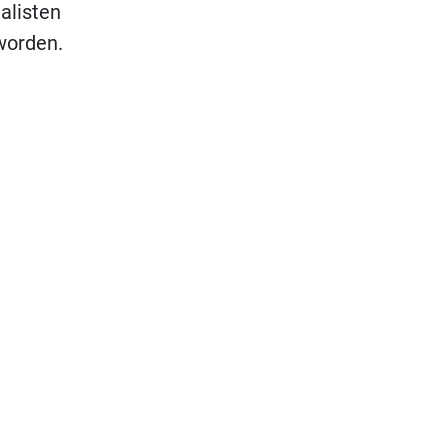
alisten
worden.
het Spaarne
deel van de
t traject
jzing naar
s
thuis.