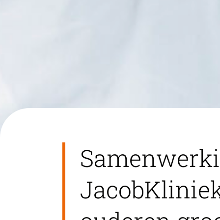
Samenwerkin
JacobKlinie