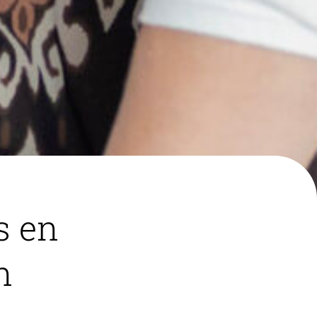
s en
n