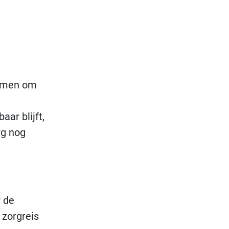
amen om
ar blijft,
rg nog
r de
 zorgreis