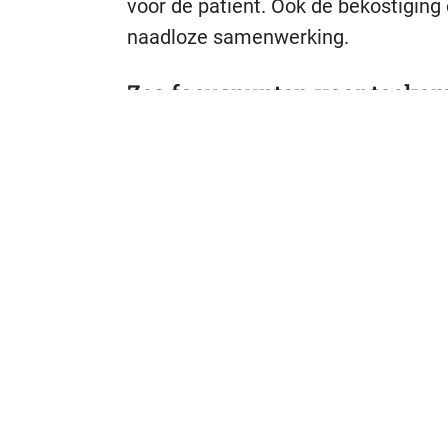
voor de patiënt. Ook de bekostigin
naadloze samenwerking.
Zes focuspunten voor toekom
Optimaliseren samenwerking:
d
intensiever samen te werken en 
De zorgvraag van de patiënt blijf
Eén manier van triage en behan
zorgvraag bepaalt de gekozen a
efficiëntere zorgverlening.
Intensieve samenwerking en ke
samenwerken en de kennis over
Slimme inzet van personeel:
zor
afdelingen als tussen zorginste