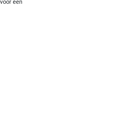
 voor een
jker om
e regelen.
komt, de
n
niseren.
rschillende
t,