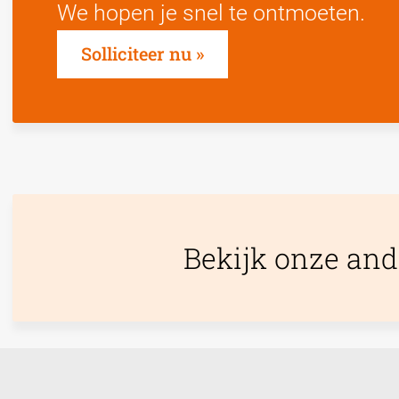
We hopen je snel te ontmoeten.
Solliciteer nu
Bekijk onze and