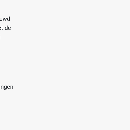
ouwd
et de
j
ingen