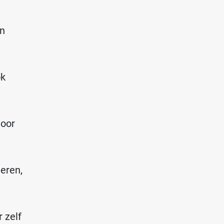
en
ok
door
leren,
 zelf