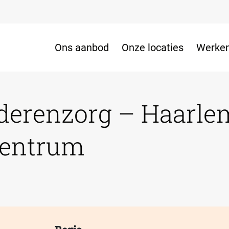
Ons aanbod
Onze locaties
Werken
derenzorg – Haarle
Centrum