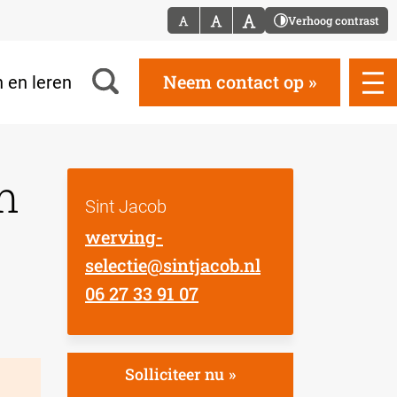
Verhoog contrast
Neem contact op
 en leren
m
Sint Jacob
werving-
selectie@sintjacob.nl
06 27 33 91 07
Solliciteer nu