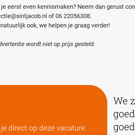
il je eerst even kennismaken? Neem dan gerust con
ectie@sintjacob.nl of 06 22056308.
atuurlijk ook, we helpen je graag verder!
vertentie wordt niet op prijs gesteld.
We z
goed
goed
je direct op deze vacature.