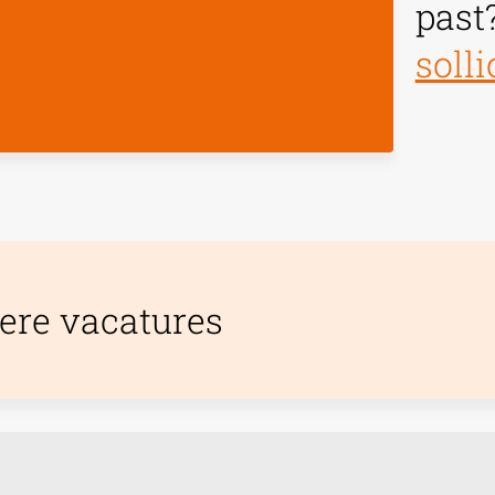
past
solli
ere vacatures