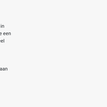
 in
e een
eel
taan