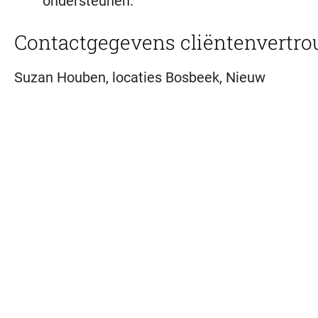
ondersteunen.
Contactgegevens cliëntenvertr
Suzan Houben, locaties Bosbeek, Nieuw
Overbos en Schalkweide
.
Tel:
06 36 49 48 95
Email:
s.houben@stemgever.nl
Bekijk
hier
de folder.
Vanessa Vermeer, locaties Meerhoeve, Nieuw
Delftweide en Hof van Jacob.